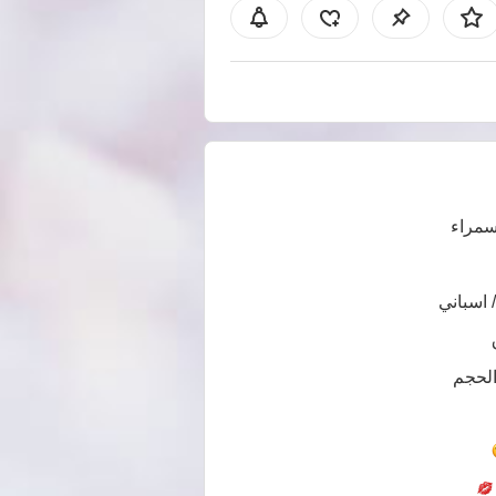
سمراء
/ اسباني
الحجم