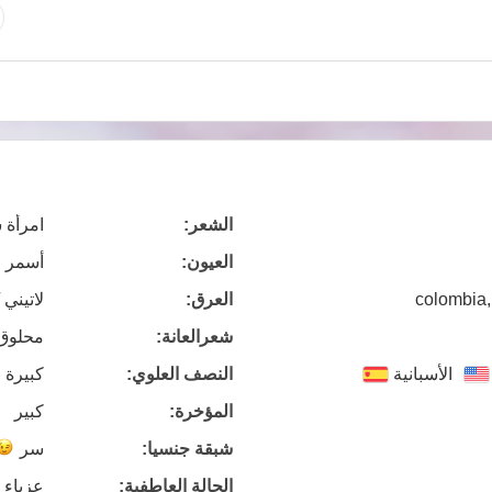
الشعر:
امرأة 
العيون:
أسمر
colombia,
العرق:
لاتيني 
شعرالعانة:
محلوق
الأسبانية
النصف العلوي:
كبيرة 
المؤخرة:
كبير
شبقة جنسيا:
سر
الحالة العاطفية:
عزباء