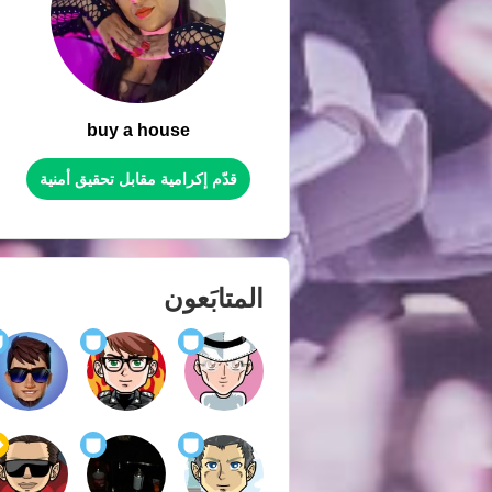
buy a house
قدّم إكرامية مقابل تحقيق أمنية
المتابَعون