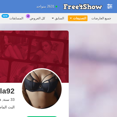
2631 متواجد
جميع العارضات
التصنيفات
السابق
كل العروض
المسابقات
la92
33 سنة, colombia
البث الماضي: 1.06.26