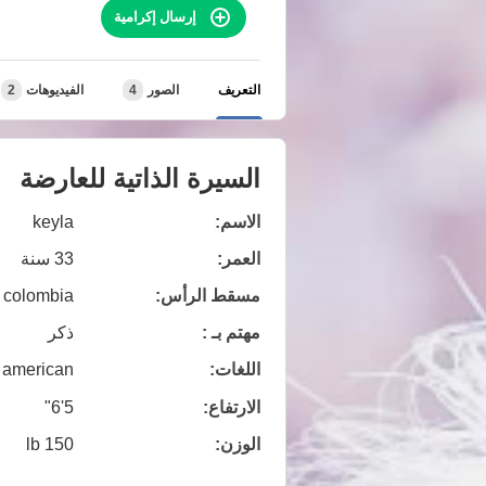
إرسال إكرامية
التعريف
الصور
4
الفيديوهات
2
السيرة الذاتية للعارضة
الاسم:
keyla
العمر:
33 سنة
مسقط الرأس:
 colombia
مهتم بـ :
ذكر
اللغات:
american
الارتفاع:
5'6"
الوزن:
150 lb