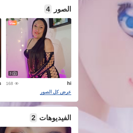
الصور
4
مجاناً
3
s
hi
168
عرض كل الصور
الفيديوهات
2