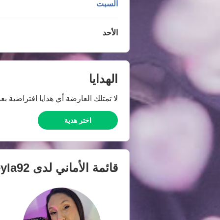
السبت
الأحد
الهدايا
لا تمتلك العارضة أي هدايا افتراضية بعد
اختر هدية
قائمة الأماني لدى
yla92