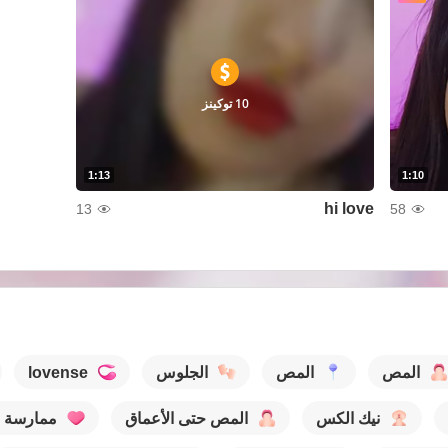
10 توكينز
1:13
1:10
hi love
13
58
المص
المص
الجلوس
lovense
نيك الكس
المص حتى الأعماق
ممارسة 