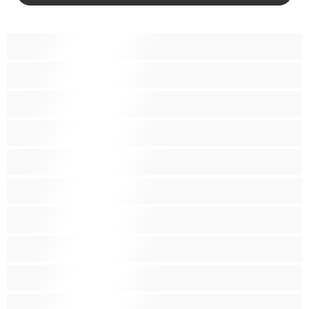
آسيوي
أفضل عارضات الدردشة الخاصة
اطلاق السوائل
الأدوات
الجدة
الجنس العبودي
الصبايا
اللاتينيات
المراهقين 18‏+
امرأة جميلة ضخمة