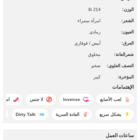
الوزن:
214 lb
الشعر:
امرأة سمراء
العيون:
رمادي
العرق:
أبيض / قوقازي
شعرالعانة:
محلوق
النصف العلوي:
ضخم
المؤخرة:
كبير
الإهتمامات
لعب الأصابع
lovense
لا جنس
استعبا
بشكل سريع
العادة السرية
Dirty Talk
ساعات العمل