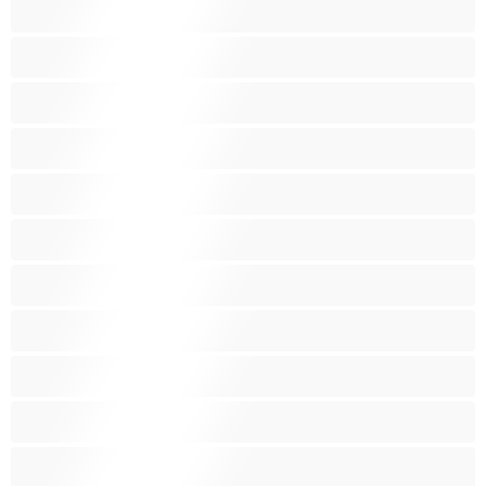
شقراء
صغيرات
صغيرة الثديين
صنم
صهباء
عرب
كبيرة الثديين
كس غزير الشعر
كس محلوق
مؤخرة كبيرة
متوسطة الثديين