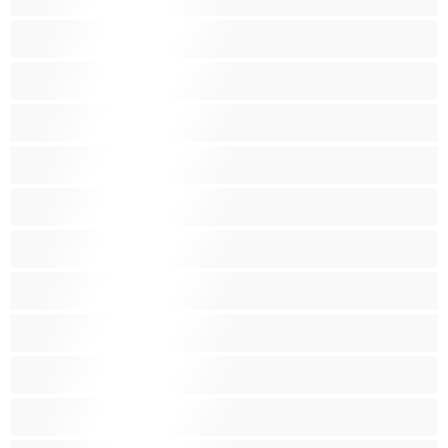
امرأة سمراء
بنات الجامعة
بيضاء البشرة
ثديين ضخمين
جنس جماعي
جنس شرجي
حامل
ربات المنزل
سحاق
سوداء البشرة