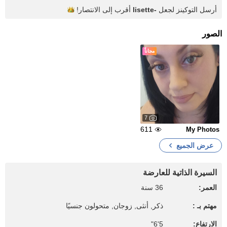
أرسل التوكينز لجعل
lisette-
أقرب إلى
الانتصار!
الصور
مجاناً
7
611
My Photos
عرض الجميع
السيرة الذاتية للعارضة
العمر:
36 سنة
مهتم بـ :
ذكر, أنثى, زوجان, متحولون جنسيًا
الارتفاع:
5'6"